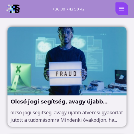
Skip
MAI
+
36 30 743 50 42
to
MEN
content
Olcsó jogi segítség, avagy újabb
átverési gyakorlat jutott a
olcsó jogi segítség, avagy újabb átverési gyakorlat
jutott a tudomásomra Mindenki óvakodjon, ha...
tudomásomra