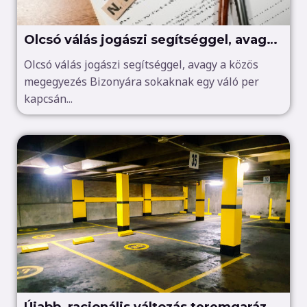
Olcsó válás jogászi segítséggel, avagy
a közös megegyezés
Olcsó válás jogászi segítséggel, avagy a közös
megegyezés Bizonyára sokaknak egy váló per
kapcsán...
Újabb, racionális változás teremgarázs