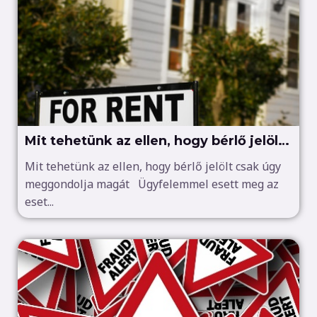
Mit tehetünk az ellen, hogy bérlő jelölt
csak úgy meggondolja magát
Mit tehetünk az ellen, hogy bérlő jelölt csak úgy
meggondolja magát Ügyfelemmel esett meg az
eset...