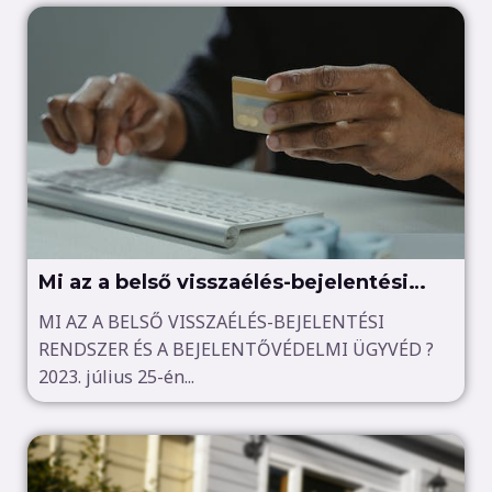
Mi az a belső visszaélés-bejelentési
rendszer és a bejelentővédelmi
MI AZ A BELSŐ VISSZAÉLÉS-BEJELENTÉSI
RENDSZER ÉS A BEJELENTŐVÉDELMI ÜGYVÉD ?
ügyvéd?
2023. július 25-én...