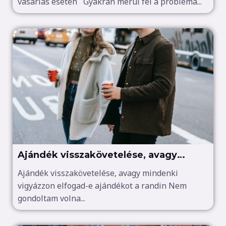
vásárlás esetén Gyakran merül fel a probléma...
Ajándék visszakövetelése, avagy
mindenki vigyázzon elfogad-e
Ajándék visszakövetelése, avagy mindenki
vigyázzon elfogad-e ajándékot a randin Nem
ajándékot a randin
gondoltam volna...