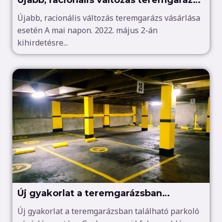
vásárlása esetén
Újabb, racionális változás teremgarázs vásárlása
esetén A mai napon. 2022. május 2-án
kihirdetésre...
Új gyakorlat a teremgarázsban
található parkoló vásárlás esetén
Új gyakorlat a teremgarázsban található parkoló