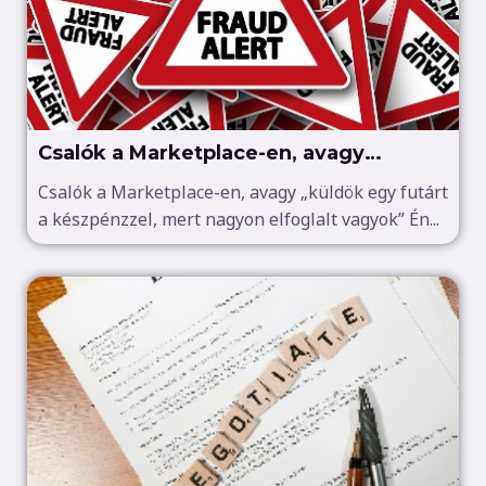
Csalók a Marketplace-en, avagy
„küldök egy futárt a készpénzzel, mert
Csalók a Marketplace-en, avagy „küldök egy futárt
a készpénzzel, mert nagyon elfoglalt vagyok” Én...
nagyon elfoglalt vagyok