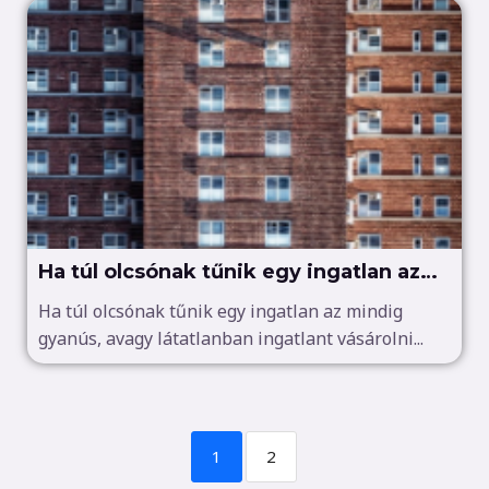
Ha túl olcsónak tűnik egy ingatlan az
mindig gyanús, avagy látatlanban
Ha túl olcsónak tűnik egy ingatlan az mindig
gyanús, avagy látatlanban ingatlant vásárolni...
ingatlant vásárolni hazárdjáték
1
2