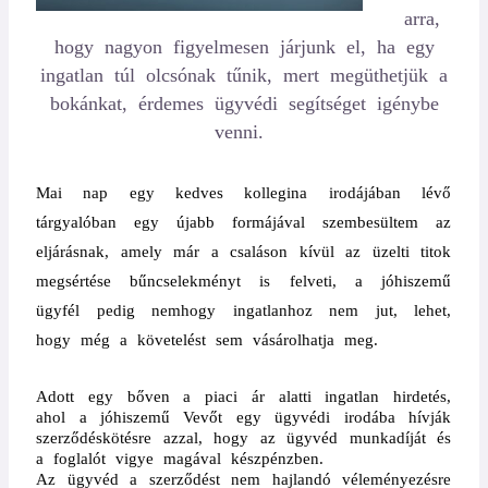
arra,
hogy nagyon figyelmesen járjunk el, ha egy
ingatlan túl olcsónak tűnik, mert megüthetjük a
bokánkat, érdemes ügyvédi segítséget igénybe
venni.
Mai nap egy kedves kollegina irodájában lévő
tárgyalóban egy újabb formájával szembesültem az
eljárásnak, amely már a csaláson kívül az üzelti titok
megsértése bűncselekményt is felveti, a jóhiszemű
ügyfél pedig nemhogy ingatlanhoz nem jut, lehet,
hogy még a követelést sem vásárolhatja meg.
Adott egy bőven a piaci ár alatti ingatlan hirdetés,
ahol a jóhiszemű Vevőt egy ügyvédi irodába hívják
szerződéskötésre azzal, hogy az ügyvéd munkadíját és
a foglalót vigye magával készpénzben.
Az ügyvéd a szerződést nem hajlandó véleményezésre