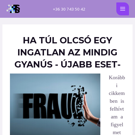
Skip
Post
MAI
+
36 30 743 50 42
to
navigation
MEN
content
HA TÚL OLCSÓ EGY
INGATLAN AZ MINDIG
GYANÚS - ÚJABB ESET-
Korább
i
cikkem
ben is
felhívt
am a
figyel
met