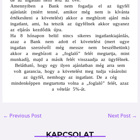
Amennyiben a Bank nem fogadja el az ügyfél
ajánlatát (miért tenné, amikor még nem is kívánta
értékesíteni a követelést) akkor a megbízott ajánl más
ingatlant, ami, ha tetszik az ügyfélnek akkor ugyanez
az eljárás kezdődik újra.
Ha 8 hónapon belül nincs sikeres ingatlankiajánlás,
azaz a Bank nem adott el követelést (mert ugye
ingatlan szerzésről még messze nem beszélhetünk)
akkor a megbízott a „foglaló” felét megtartja, mint
munkadíj, majd a másik felét visszaadja az ügyfélnek.
Belátható, hogy egy ilyen ajánlatban még arra sem
volt garancia, hogy a követelést meg tudja vásárolni
az ügyfél, nemhogy az ingatlant. De a cég
mindenképpen megtartotta volna a „foglaló” felét, azaz
a vételár 5%-át.
←
Previous Post
Next Post
→
KAPCSOLAT