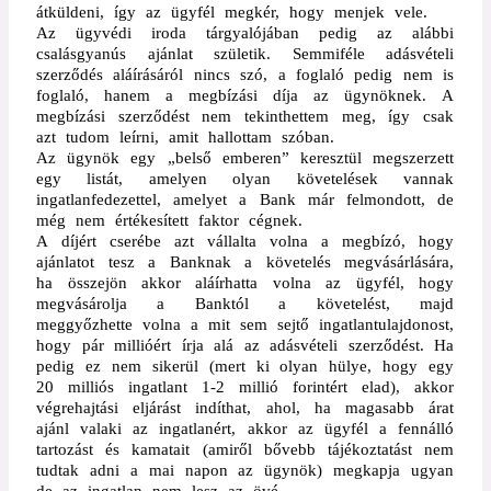
átküldeni, így az ügyfél megkér, hogy menjek vele.
Az ügyvédi iroda tárgyalójában pedig az alábbi
csalásgyanús ajánlat születik. Semmiféle adásvételi
szerződés aláírásáról nincs szó, a foglaló pedig nem is
foglaló, hanem a megbízási díja az ügynöknek. A
megbízási szerződést nem tekinthettem meg, így csak
azt tudom leírni, amit hallottam szóban.
Az ügynök egy „belső emberen” keresztül megszerzett
egy listát, amelyen olyan követelések vannak
ingatlanfedezettel, amelyet a Bank már felmondott, de
még nem értékesített faktor cégnek.
A díjért cserébe azt vállalta volna a megbízó, hogy
ajánlatot tesz a Banknak a követelés megvásárlására,
ha összejön akkor aláírhatta volna az ügyfél, hogy
megvásárolja a Banktól a követelést, majd
meggyőzhette volna a mit sem sejtő ingatlantulajdonost,
hogy pár millióért írja alá az adásvételi szerződést. Ha
pedig ez nem sikerül (mert ki olyan hülye, hogy egy
20 milliós ingatlant 1-2 millió forintért elad), akkor
végrehajtási eljárást indíthat, ahol, ha magasabb árat
ajánl valaki az ingatlanért, akkor az ügyfél a fennálló
tartozást és kamatait (amiről bővebb tájékoztatást nem
tudtak adni a mai napon az ügynök) megkapja ugyan
de az ingatlan nem lesz az övé.