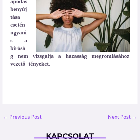
apodás
benyúj
tása
esetén
ugyani
s a
bírósá
g nem vizsgálja a házasság megromlásához
vezető tényeket.
←
Previous Post
Next Post
→
KAPCSOLAT