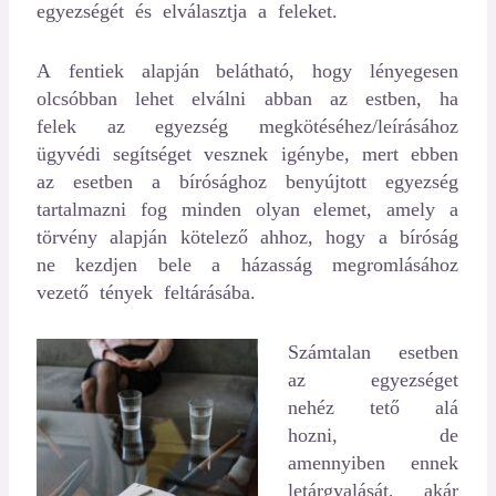
egyezségét és elválasztja a feleket.
A fentiek alapján belátható, hogy lényegesen
olcsóbban lehet elválni abban az estben, ha
felek az egyezség megkötéséhez/leírásához
ügyvédi segítséget vesznek igénybe, mert ebben
az esetben a bírósághoz benyújtott egyezség
tartalmazni fog minden olyan elemet, amely a
törvény alapján kötelező ahhoz, hogy a bíróság
ne kezdjen bele a házasság megromlásához
vezető tények feltárásába.
Számtalan esetben
az egyezséget
nehéz tető alá
hozni, de
amennyiben ennek
letárgyalását, akár