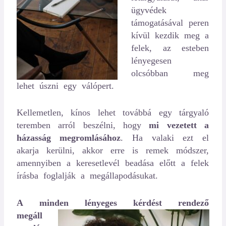
ügyvédek
támogatásával peren
kívül kezdik meg a
felek, az esteben
lényegesen
olcsóbban meg
lehet úszni egy válópert.
Kellemetlen, kínos lehet továbbá egy tárgyaló
teremben arról beszélni, hogy
mi vezetett a
házasság megromlásához
. Ha valaki ezt el
akarja kerülni, akkor erre is remek módszer,
amennyiben a keresetlevél beadása előtt a felek
írásba foglalják a megállapodásukat.
A minden lényeges kérdést rendező
megáll