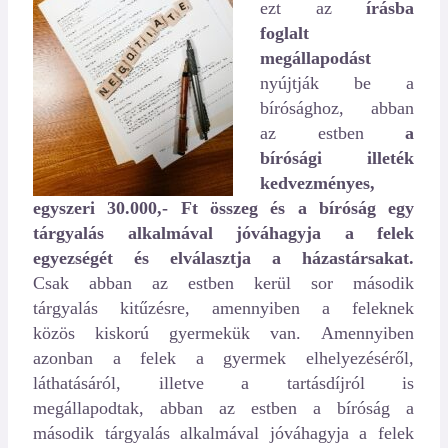
ezt az
írásba
foglalt
megállapodást
nyújtják be a
bírósághoz, abban
az estben
a
bírósági illeték
kedvezményes,
egyszeri 30.000,- Ft összeg és a bíróság egy
tárgyalás alkalmával jóváhagyja a felek
egyezségét és elválasztja a házastársakat.
Csak abban az estben kerül sor második
tárgyalás kitűzésre, amennyiben a feleknek
közös kiskorú gyermekük van. Amennyiben
azonban a felek a gyermek elhelyezéséről,
láthatásáról, illetve a tartásdíjról is
megállapodtak, abban az estben a bíróság a
második tárgyalás alkalmával jóváhagyja a felek