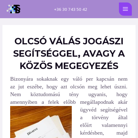
Skip
Post
MAI
+
36 30 743 50 42
to
navigation
MEN
content
OLCSÓ VÁLÁS JOGÁSZI
SEGÍTSÉGGEL, AVAGY A
KÖZÖS MEGEGYEZÉS
Bizonyára sokaknak egy váló per kapcsán nem
az jut eszébe, hogy azt olcsón meg lehet úszni.
Nem köztudomású tény ugyanis, hogy
amennyiben a felek előbb
megállapodnak akár
ügyvéd segítségével
a törvény által
előírt valamennyi
kérdésben, majd